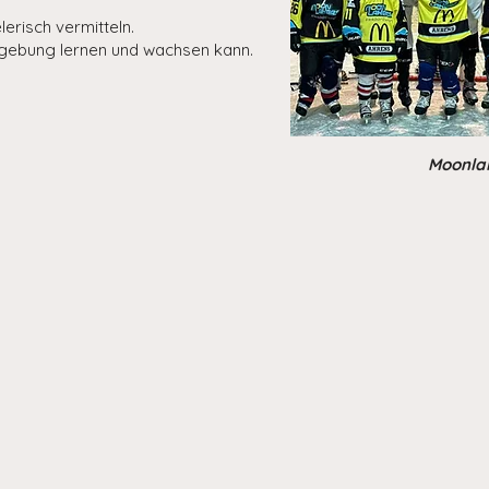
erisch vermitteln.
Umgebung lernen und wachsen kann.
Moonlak