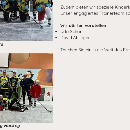
Zudem bieten wir spezielle
Kinder
Unser engagiertes Trainerteam sor
Wir dürfen vorstellen
Udo Schön
David Ablinger
rs
Tauchen Sie ein in die Welt des E
ly Hockey