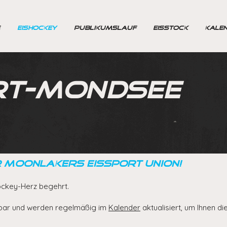
EISHOCKEY
PUBLIKUMSLAUF
EISSTOCK
KALE
RT-MONDSEE
 Moonlakers Eissport Union!
hockey-Herz begehrt.
chbar und werden regelmäßig im
Kalender
aktualisiert, um Ihnen di