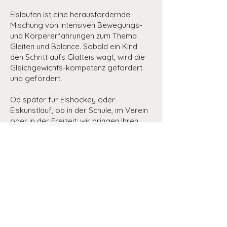
Eislaufen ist eine herausfordernde
Mischung von intensiven Bewegungs-
und Körpererfahrungen zum Thema
Gleiten und Balance. Sobald ein Kind
den Schritt aufs Glatteis wagt, wird die
Gleichgewichts-kompetenz gefordert
und gefördert.
Ob später für Eishockey oder
Eiskunstlauf, ob in der Schule, im Verein
oder in der Freizeit: wir bringen Ihren
Kindern die nötigen Kernbewegungen
des Eislaufens wie Gleiten, Bremsen,
Balancieren, Drehen und Springen in
spielerischer Form bei.
Ihre Kinder werden
von erfahrenen
Eiskunstläuferinnen
mit